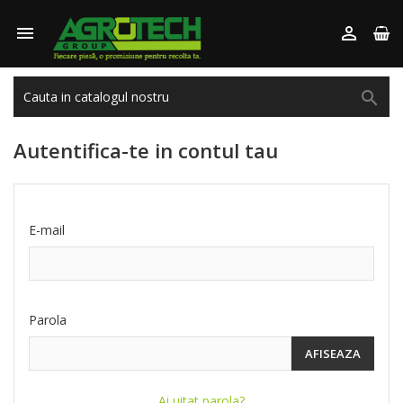



Autentifica-te in contul tau
E-mail
Parola
AFISEAZA
Ai uitat parola?