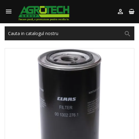


