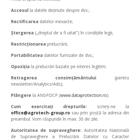
Accesul
la datele deținute despre dvs.;
Rectificarea
datelor inexacte;
Ștergerea
(„dreptul de a fi uitat”) în condițiile legii;
Restricționarea
prelucrării;
Portabilitatea
datelor furnizate de dvs.;
Opoziția
la prelucrări bazate pe interes legitim;
Retragerea consimțământului
(pentru
newsletter/Analytics/Ads);
Plângere
la ANSPDCP (
www.dataprotection.ro
).
Cum exercitați drepturile:
scrieți-ne la
office@agrotech-group.ro
sau prin poștă la adresa din
preambul. Vom răspunde în max. 30 de zile.
Autoritatea de supraveghere:
Autoritatea Națională
de Supraveghere a Prelucrării Datelor cu Caracter