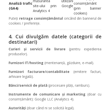
măsurarea utilizării
Analiză trafic
consimțământ
site‑ului prin Google
(GA4)
(prin banner
Analytics 4
cookies)
Puteți
retrage consimțământul
oricând din bannerul de
cookies / preferințe.
4. Cui divulgăm datele (categorii de
destinatari)
Curieri și servicii de livrare
(pentru expedierea
produselor).
Furnizori IT/hosting
(mentenanță, găzduire, e‑mail).
Furnizori facturare/contabilitate
(emitere facturi,
arhivare legală).
Bănci/servicii de plată
(procesare plăți, ramburs).
Instrumente de comunicare și marketing
(doar cu
consimțământ): Google LLC (Analytics 4).
Autorități
(doar când ni se solicită legal).