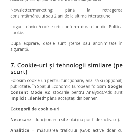
Newsletter/marketing: până la retragerea
consimțământului sau 2 ani de la ultima interacțiune.
Loguri tehnice/cookie‑uri: conform duratelor din Politica
cookie.
După expirare, datele sunt șterse sau anonimizate în
siguranță.
7. Cookie‑uri și tehnologii similare (pe
scurt)
Folosim cookie‑uri pentru funcționare, analiză și (opțional)
publicitate. În Spațiul Economic European folosim
Google
Consent Mode v2
: stocările pentru Analytics/Ads sunt
implicit „denied”
până acceptați din banner.
Categorii de cookie‑uri:
Necesare
– funcționarea site‑ului (nu pot fi dezactivate).
Analitice
– măsurarea traficului (GA4; active doar cu