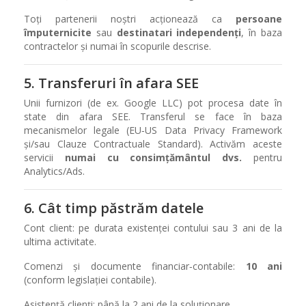
Toți partenerii noștri acționează ca
persoane
împuternicite
sau
destinatari independenți
, în baza
contractelor și numai în scopurile descrise.
5. Transferuri în afara SEE
Unii furnizori (de ex. Google LLC) pot procesa date în
state din afara SEE. Transferul se face în baza
mecanismelor legale (EU‑US Data Privacy Framework
și/sau Clauze Contractuale Standard). Activăm aceste
servicii
numai cu consimțământul dvs.
pentru
Analytics/Ads.
6. Cât timp păstrăm datele
Cont client: pe durata existenței contului sau 3 ani de la
ultima activitate.
Comenzi și documente financiar‑contabile:
10 ani
(conform legislației contabile).
Asistență clienți: până la 2 ani de la soluționare.