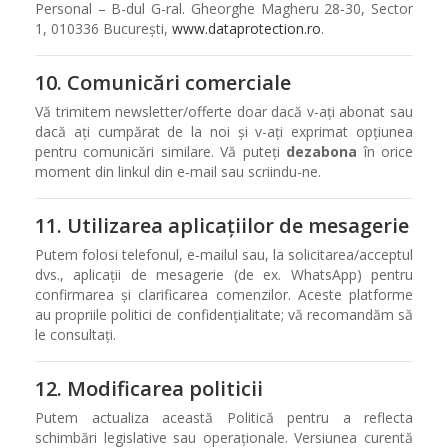
Personal – B-dul G-ral. Gheorghe Magheru 28‑30, Sector
1, 010336 București,
www.dataprotection.ro
.
10. Comunicări comerciale
Vă trimitem newsletter/offerte doar dacă v-ați abonat sau
dacă ați cumpărat de la noi și v-ați exprimat opțiunea
pentru comunicări similare. Vă puteți
dezabona
în orice
moment din linkul din e‑mail sau scriindu-ne.
11. Utilizarea aplicațiilor de mesagerie
Putem folosi telefonul, e‑mailul sau, la solicitarea/acceptul
dvs., aplicații de mesagerie (de ex. WhatsApp) pentru
confirmarea și clarificarea comenzilor. Aceste platforme
au propriile politici de confidențialitate; vă recomandăm să
le consultați.
12. Modificarea politicii
Putem actualiza această Politică pentru a reflecta
schimbări legislative sau operaționale. Versiunea curentă