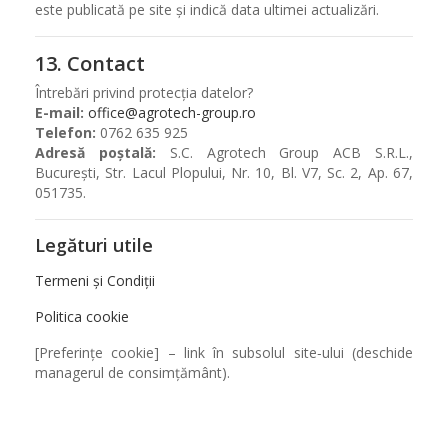
este publicată pe site și indică data ultimei actualizări.
13. Contact
Întrebări privind protecția datelor?
E-mail:
office@agrotech-group.ro
Telefon:
0762 635 925
Adresă poștală:
S.C. Agrotech Group ACB S.R.L.,
București, Str. Lacul Plopului, Nr. 10, Bl. V7, Sc. 2, Ap. 67,
051735.
Legături utile
Termeni și Condiții
Politica cookie
[Preferințe cookie] – link în subsolul site‑ului (deschide
managerul de consimțământ).