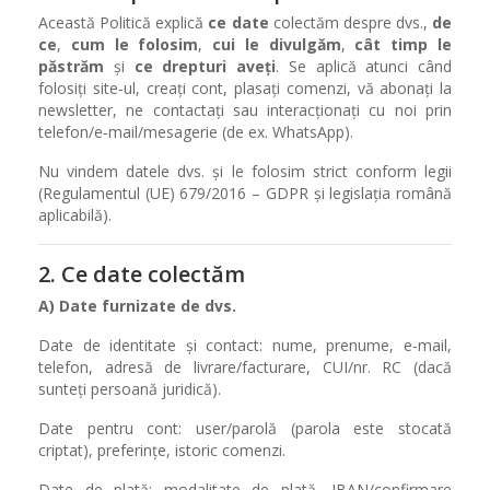
Această Politică explică
ce date
colectăm despre dvs.,
de
ce
,
cum le folosim
,
cui le divulgăm
,
cât timp le
păstrăm
și
ce drepturi aveți
. Se aplică atunci când
folosiți site‑ul, creați cont, plasați comenzi, vă abonați la
newsletter, ne contactați sau interacționați cu noi prin
telefon/e‑mail/mesagerie (de ex. WhatsApp).
Nu vindem datele dvs. și le folosim strict conform legii
(Regulamentul (UE) 679/2016 – GDPR și legislația română
aplicabilă).
2. Ce date colectăm
A) Date furnizate de dvs.
Date de identitate și contact: nume, prenume, e‑mail,
telefon, adresă de livrare/facturare, CUI/nr. RC (dacă
sunteți persoană juridică).
Date pentru cont: user/parolă (parola este stocată
criptat), preferințe, istoric comenzi.
Date de plată: modalitate de plată, IBAN/confirmare