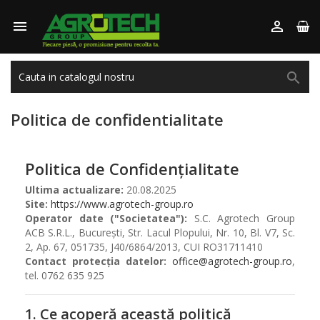



Politica de confidentialitate
Politica de Confidențialitate
Ultima actualizare:
20.08.2025
Site:
https://www.agrotech-group.ro
Operator date ("Societatea"):
S.C. Agrotech Group
ACB S.R.L., București, Str. Lacul Plopului, Nr. 10, Bl. V7, Sc.
2, Ap. 67, 051735, J40/6864/2013, CUI RO31711410
Contact protecția datelor:
office@agrotech-group.ro
,
tel. 0762 635 925
1. Ce acoperă această politică