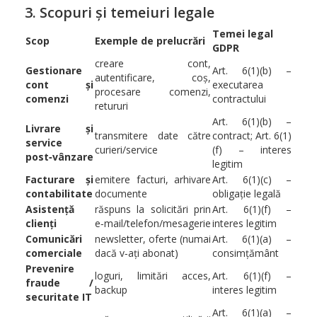
3. Scopuri și temeiuri legale
Temei legal
Scop
Exemple de prelucrări
GDPR
creare cont,
Gestionare
Art. 6(1)(b) –
autentificare, coș,
cont și
executarea
procesare comenzi,
comenzi
contractului
retururi
Art. 6(1)(b) –
Livrare și
transmitere date către
contract; Art. 6(1)
service
curieri/service
(f) – interes
post‑vânzare
legitim
Facturare și
emitere facturi, arhivare
Art. 6(1)(c) –
contabilitate
documente
obligație legală
Asistență
răspuns la solicitări prin
Art. 6(1)(f) –
clienți
e‑mail/telefon/mesagerie
interes legitim
Comunicări
newsletter, oferte (numai
Art. 6(1)(a) –
comerciale
dacă v‑ați abonat)
consimțământ
Prevenire
loguri, limitări acces,
Art. 6(1)(f) –
fraude /
backup
interes legitim
securitate IT
Art. 6(1)(a) –