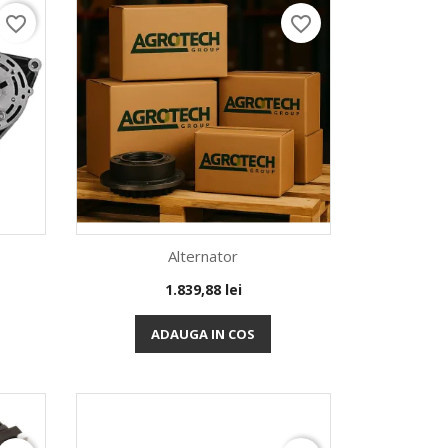
favorite_border
favorite_border
Alternator
Pret
1.839,88 lei
Vizualizare rapida

ADAUGA IN COS