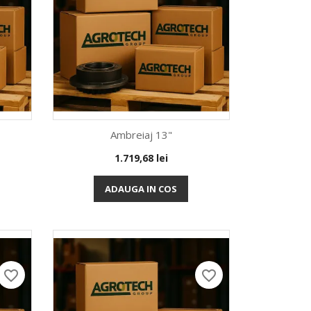
Ambreiaj 13"
Pret
1.719,68 lei
Vizualizare rapida

ADAUGA IN COS
favorite_border
favorite_border