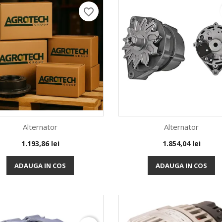
favorite_border
Alternator
Alternator
Pret
Pret
1.193,86 lei
1.854,04 lei
Vizualizare rapida
Vizualizare rapida


ADAUGA IN COS
ADAUGA IN COS