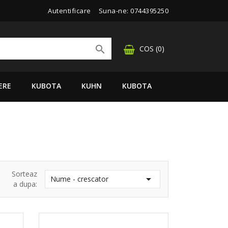
Autentificare
Suna-ne:
0744395250

COS
(0)
ERE
KUBOTA
KUHN
KUBOTA
Sorteaz

Nume - crescator
a dupa: