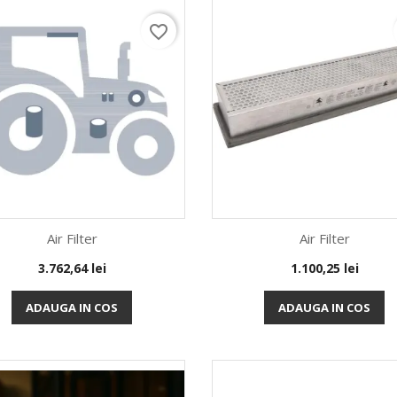
favorite_border
Air Filter
Air Filter
Pret
Pret
3.762,64 lei
1.100,25 lei
Vizualizare rapida
Vizualizare rapida


ADAUGA IN COS
ADAUGA IN COS