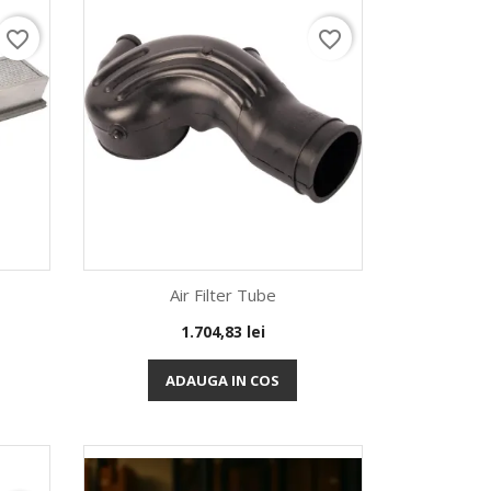
favorite_border
favorite_border
Air Filter Tube
Pret
1.704,83 lei
Vizualizare rapida

ADAUGA IN COS