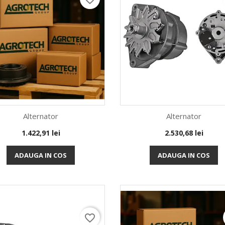
Alternator
Alternator
Pret
Pret
1.422,91 lei
2.530,68 lei
Vizualizare rapida
Vizualizare rapida


ADAUGA IN COS
ADAUGA IN COS
favorite_border