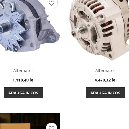
favorite_border
Alternator
Alternator
Pret
Pret
1.118,49 lei
4.470,32 lei
Vizualizare rapida
Vizualizare rapida


ADAUGA IN COS
ADAUGA IN COS
favorite_border