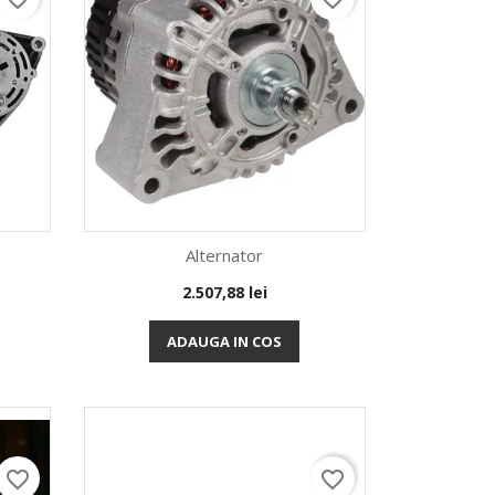
Alternator
Pret
2.507,88 lei
Vizualizare rapida

ADAUGA IN COS
favorite_border
favorite_border