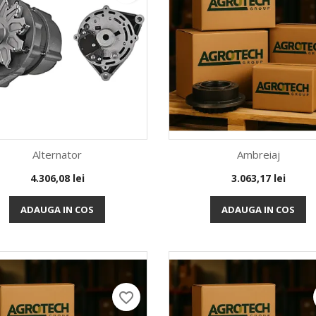
Alternator
Ambreiaj
Pret
Pret
4.306,08 lei
3.063,17 lei
Vizualizare rapida
Vizualizare rapida


ADAUGA IN COS
ADAUGA IN COS
favorite_border