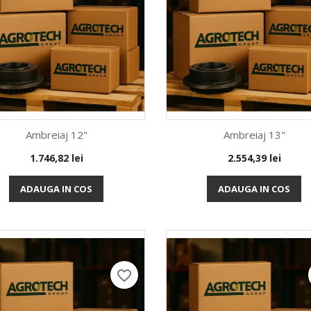
Ambreiaj 12"
Ambreiaj 13"
Pret
Pret
1.746,82 lei
2.554,39 lei
Vizualizare rapida
Vizualizare rapida


ADAUGA IN COS
ADAUGA IN COS
favorite_border