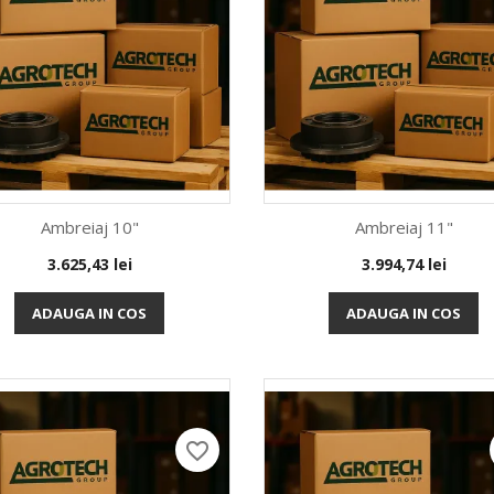
Ambreiaj 10"
Ambreiaj 11"
Pret
Pret
3.625,43 lei
3.994,74 lei
Vizualizare rapida
Vizualizare rapida


ADAUGA IN COS
ADAUGA IN COS
favorite_border