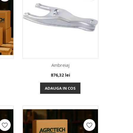
Ambreiaj
Pret
876,32 lei
Vizualizare rapida

ADAUGA IN COS
favorite_border
favorite_border