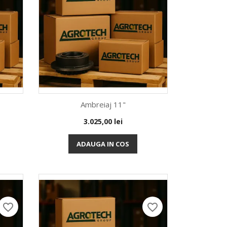
Ambreiaj 11"
Pret
3.025,00 lei
Vizualizare rapida

ADAUGA IN COS
favorite_border
favorite_border