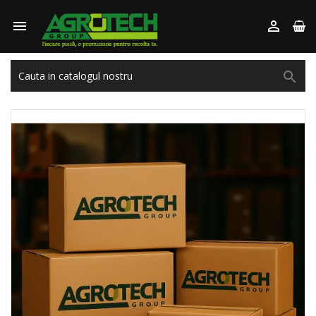


