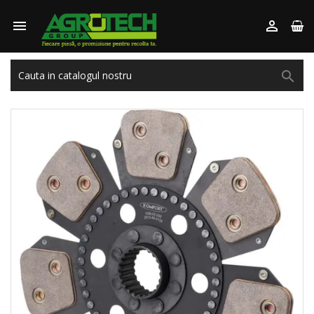


