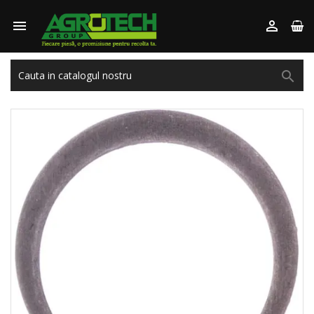


