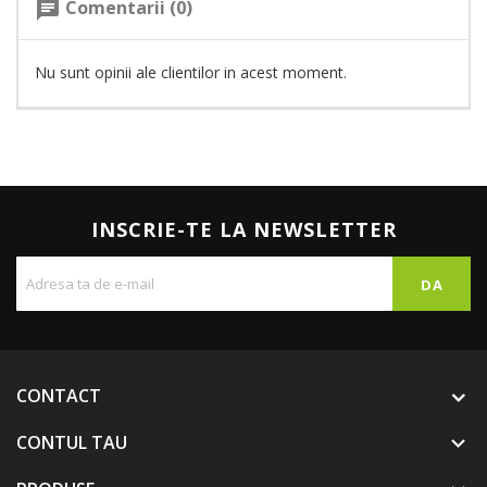
Comentarii (0)
chat
Nu sunt opinii ale clientilor in acest moment.
INSCRIE-TE LA NEWSLETTER
CONTACT
CONTUL TAU
