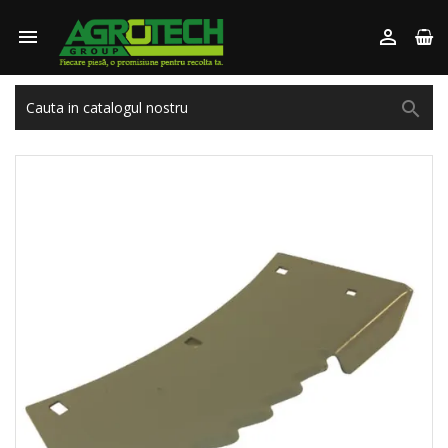


