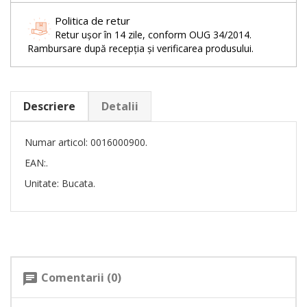
Politica de retur
Retur ușor în 14 zile, conform OUG 34/2014.
Rambursare după recepția și verificarea produsului.
Descriere
Detalii
Numar articol: 0016000900.
EAN:.
Unitate: Bucata.
Comentarii (0)
chat