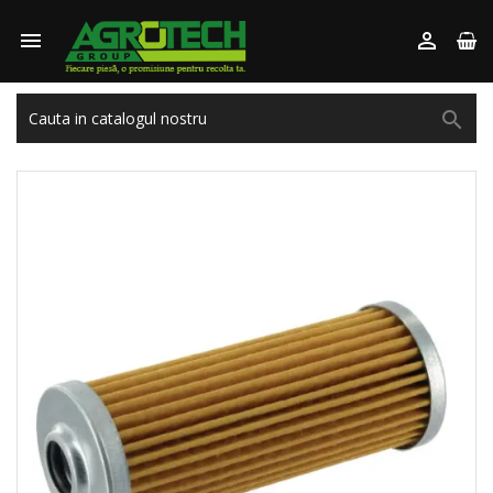


