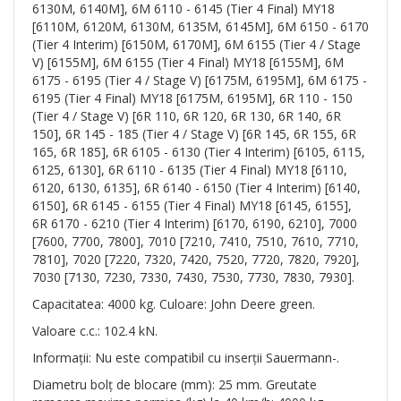
6130M, 6140M], 6M 6110 - 6145 (Tier 4 Final) MY18
[6110M, 6120M, 6130M, 6135M, 6145M], 6M 6150 - 6170
(Tier 4 Interim) [6150M, 6170M], 6M 6155 (Tier 4 / Stage
V) [6155M], 6M 6155 (Tier 4 Final) MY18 [6155M], 6M
6175 - 6195 (Tier 4 / Stage V) [6175M, 6195M], 6M 6175 -
6195 (Tier 4 Final) MY18 [6175M, 6195M], 6R 110 - 150
(Tier 4 / Stage V) [6R 110, 6R 120, 6R 130, 6R 140, 6R
150], 6R 145 - 185 (Tier 4 / Stage V) [6R 145, 6R 155, 6R
165, 6R 185], 6R 6105 - 6130 (Tier 4 Interim) [6105, 6115,
6125, 6130], 6R 6110 - 6135 (Tier 4 Final) MY18 [6110,
6120, 6130, 6135], 6R 6140 - 6150 (Tier 4 Interim) [6140,
6150], 6R 6145 - 6155 (Tier 4 Final) MY18 [6145, 6155],
6R 6170 - 6210 (Tier 4 Interim) [6170, 6190, 6210], 7000
[7600, 7700, 7800], 7010 [7210, 7410, 7510, 7610, 7710,
7810], 7020 [7220, 7320, 7420, 7520, 7720, 7820, 7920],
7030 [7130, 7230, 7330, 7430, 7530, 7730, 7830, 7930].
Capacitatea: 4000 kg. Culoare: John Deere green.
Valoare c.c.: 102.4 kN.
Informații: Nu este compatibil cu inserții Sauermann-.
Diametru bolț de blocare (mm): 25 mm. Greutate