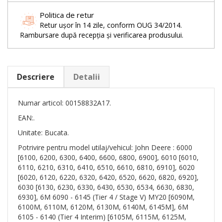
Politica de retur
Retur ușor în 14 zile, conform OUG 34/2014.
Rambursare după recepția și verificarea produsului.
Descriere
Detalii
Numar articol: 00158832A17.
EAN:.
Unitate: Bucata.
Potrivire pentru model utilaj/vehicul: John Deere : 6000
[6100, 6200, 6300, 6400, 6600, 6800, 6900], 6010 [6010,
6110, 6210, 6310, 6410, 6510, 6610, 6810, 6910], 6020
[6020, 6120, 6220, 6320, 6420, 6520, 6620, 6820, 6920],
6030 [6130, 6230, 6330, 6430, 6530, 6534, 6630, 6830,
6930], 6M 6090 - 6145 (Tier 4 / Stage V) MY20 [6090M,
6100M, 6110M, 6120M, 6130M, 6140M, 6145M], 6M
6105 - 6140 (Tier 4 Interim) [6105M, 6115M, 6125M,