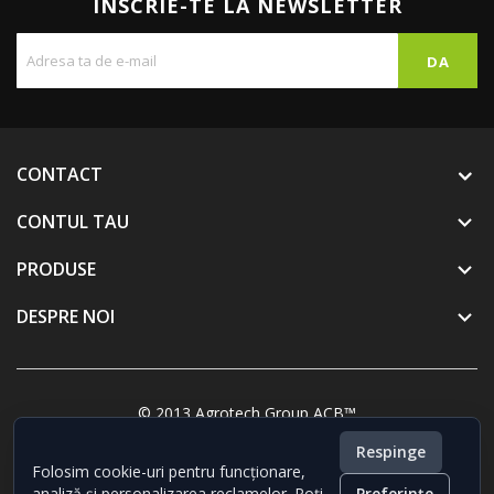
INSCRIE-TE LA NEWSLETTER
CONTACT
CONTUL TAU

PRODUSE

DESPRE NOI

© 2013 Agrotech Group ACB™
Respinge
Folosim cookie-uri pentru funcționare,
analiză și personalizarea reclamelor. Poți
Preferințe