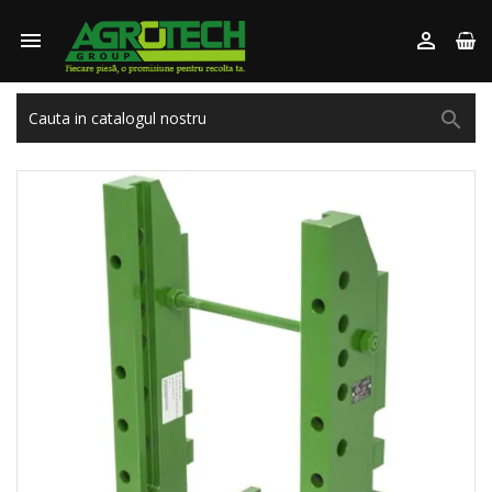


