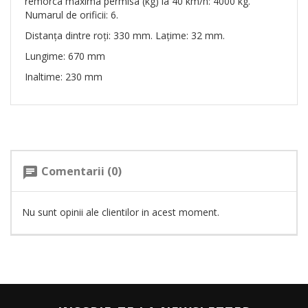
remorca maxima permisa (kg) la 40 km/h: 4000 kg.
Numarul de orificii: 6.
Distanţa dintre roţi: 330 mm. Laţime: 32 mm.
Lungime: 670 mm
Inaltime: 230 mm
Comentarii (0)
chat
Nu sunt opinii ale clientilor in acest moment.