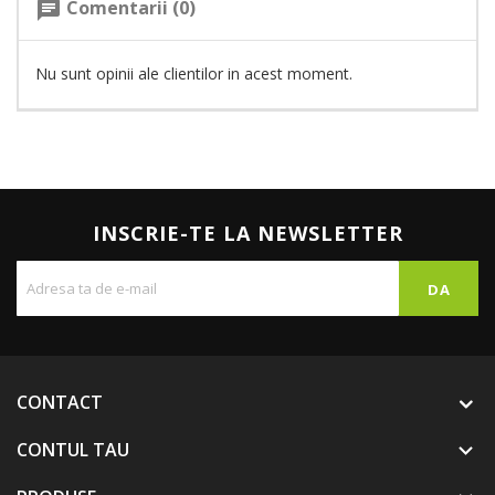
Comentarii (0)
chat
Nu sunt opinii ale clientilor in acest moment.
INSCRIE-TE LA NEWSLETTER
CONTACT
CONTUL TAU
