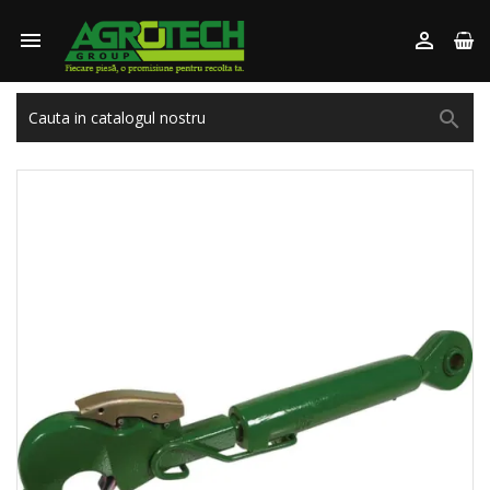


