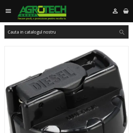


