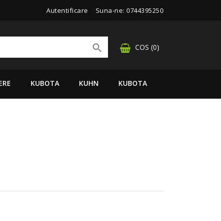
Autentificare
Suna-ne:
0744395250

COS
(0)
ERE
KUBOTA
KUHN
KUBOTA