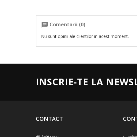
Comentarii (0)
chat
Nu sunt opinii ale clientilor in acest moment.
INSCRIE-TE LA NEWS
CONTACT
CON
Address: