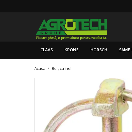
CLAAS
KRONE
HORSCH
SAME 
Acasa
Bolț cu inel