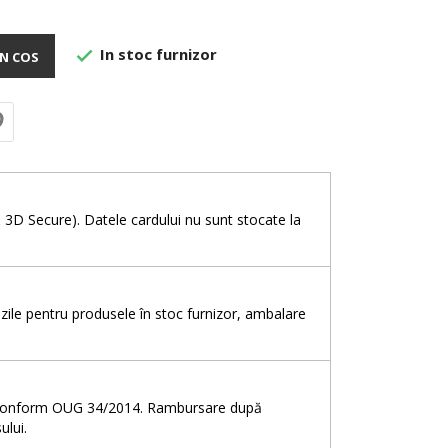
In stoc furnizor

N COS
e
& 3D Secure). Datele cardului nu sunt stocate la
5 zile pentru produsele în stoc furnizor, ambalare
e, conform OUG 34/2014. Rambursare după
ului.