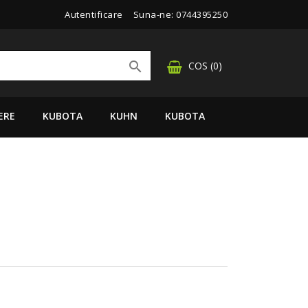
Autentificare
Suna-ne:
0744395250

COS
(0)
ERE
KUBOTA
KUHN
KUBOTA