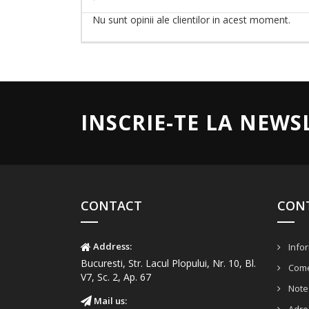
Nu sunt opinii ale clientilor in acest moment.
INSCRIE-TE LA NEWS
CONTACT
CON
Address:
Infor
Bucuresti, Str. Lacul Plopului, Nr. 10, Bl.
Come
V7, Sc. 2, Ap. 67
Note 
Mail us: