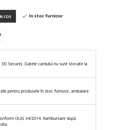
In stoc furnizor

N COS
e
& 3D Secure). Datele cardului nu sunt stocate la
5 zile pentru produsele în stoc furnizor, ambalare
e, conform OUG 34/2014. Rambursare după
ului.