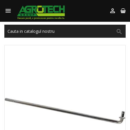


