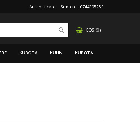
Autentificare
Suna-ne:
0744395250

COS
(0)
ERE
KUBOTA
KUHN
KUBOTA