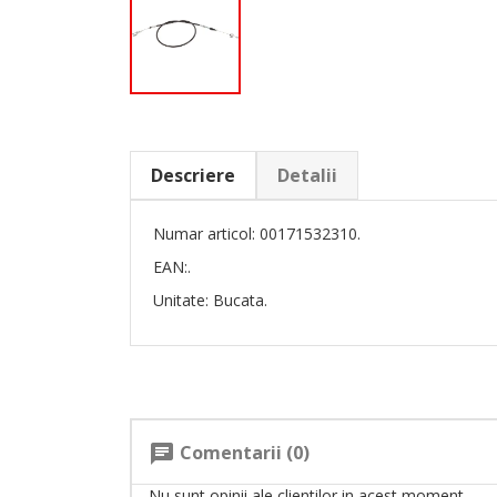
Descriere
Detalii
Numar articol: 00171532310.
EAN:.
Unitate: Bucata.
Comentarii (0)
chat
Nu sunt opinii ale clientilor in acest moment.