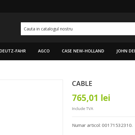
DEUTZ-FAHR
AGCO
CASE NEW-HOLLAND
JOHN DE
CABLE
765,01 lei
Include TVA
Numar articol: 00171532310.