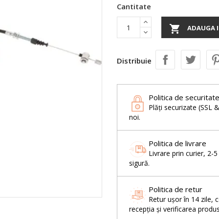
Cantitate

ADAUGA I
Distribuie
Politica de securitat
Plăți securizate (SSL 
noi.
Politica de livrare
Livrare prin curier, 2-
sigură.
Politica de retur
Retur ușor în 14 zil
recepția și verificarea produs