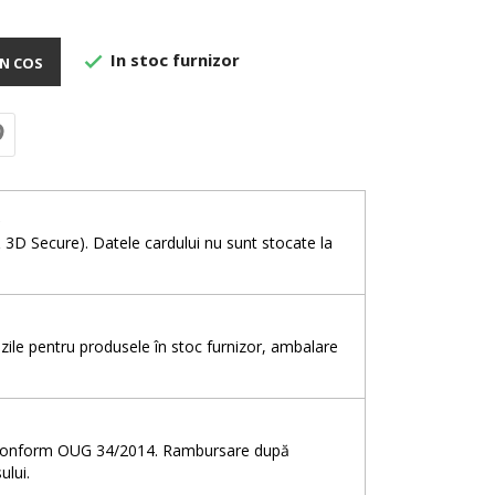
In stoc furnizor

N COS
e
& 3D Secure). Datele cardului nu sunt stocate la
5 zile pentru produsele în stoc furnizor, ambalare
e, conform OUG 34/2014. Rambursare după
ului.