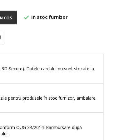
In stoc furnizor

N COS
e
& 3D Secure). Datele cardului nu sunt stocate la
5 zile pentru produsele în stoc furnizor, ambalare
e, conform OUG 34/2014. Rambursare după
ului.