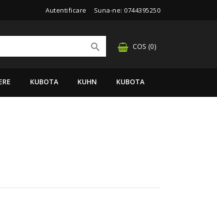
Autentificare
Suna-ne:
0744395250

COS
(0)
ERE
KUBOTA
KUHN
KUBOTA