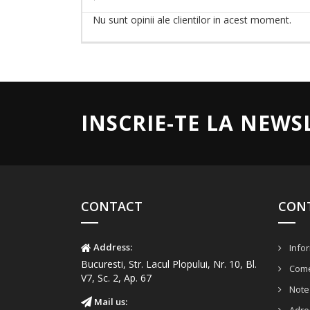
Nu sunt opinii ale clientilor in acest moment.
INSCRIE-TE LA NEWS
CONTACT
CON
Address:
Infor
Bucuresti, Str. Lacul Plopului, Nr. 10, Bl.
Come
V7, Sc. 2, Ap. 67
Note 
Mail us: