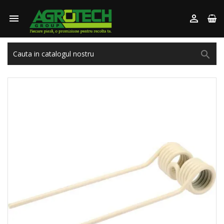


