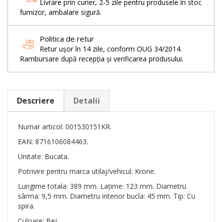
Livrare prin curier, 2-5 zile pentru produsele în stoc
furnizor, ambalare sigură.
Politica de retur
Retur ușor în 14 zile, conform OUG 34/2014.
Rambursare după recepția și verificarea produsului.
Descriere
Detalii
Numar articol: 001530151KR.
EAN: 8716106084463.
Unitate: Bucata.
Potrivire pentru marca utilaj/vehicul: Krone.
Lungime totala: 389 mm. Lațime: 123 mm. Diametru
sârma: 9,5 mm. Diametru interior bucla: 45 mm. Tip: Cu
spira.
Culoare: Bej.