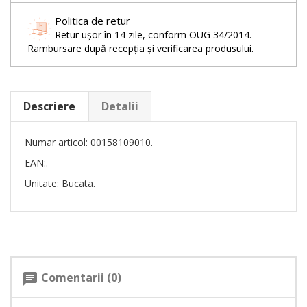
Politica de retur
Retur ușor în 14 zile, conform OUG 34/2014.
Rambursare după recepția și verificarea produsului.
Descriere
Detalii
Numar articol: 00158109010.
EAN:.
Unitate: Bucata.
Comentarii (0)
chat