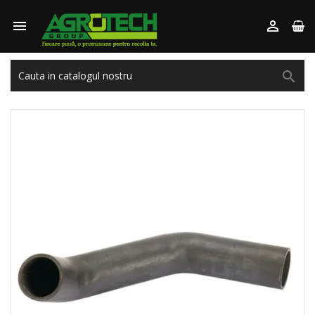


