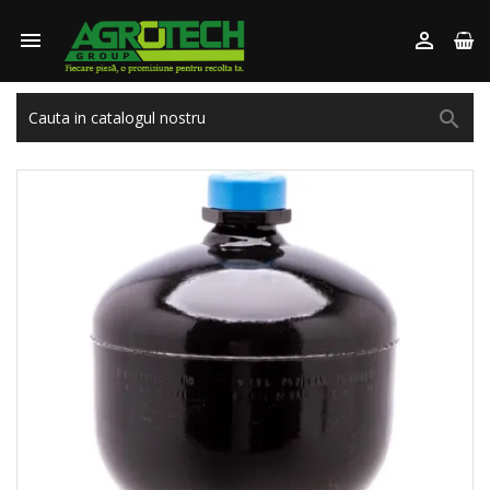


