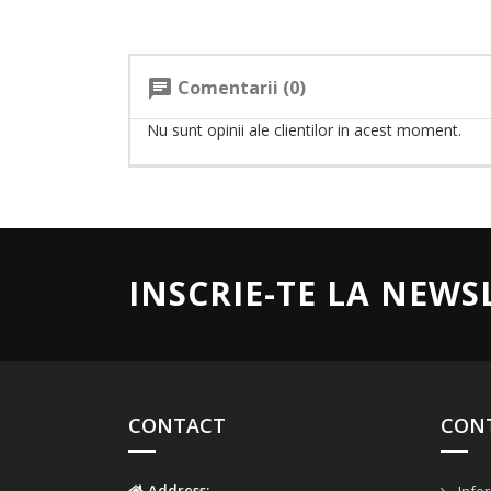
Comentarii (0)
chat
Nu sunt opinii ale clientilor in acest moment.
INSCRIE-TE LA NEWS
CONTACT
CON
Address: