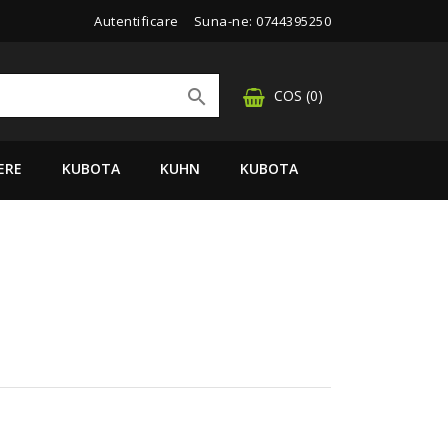
Autentificare
Suna-ne:
0744395250

COS
(0)
ERE
KUBOTA
KUHN
KUBOTA