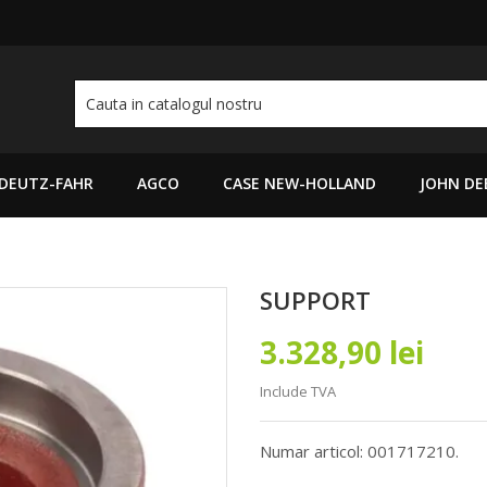
DEUTZ-FAHR
AGCO
CASE NEW-HOLLAND
JOHN DE
SUPPORT
3.328,90 lei
Include TVA
Numar articol: 001717210.