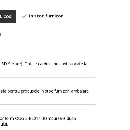
In stoc furnizor

N COS
e
& 3D Secure). Datele cardului nu sunt stocate la
5 zile pentru produsele în stoc furnizor, ambalare
e, conform OUG 34/2014. Rambursare după
ului.