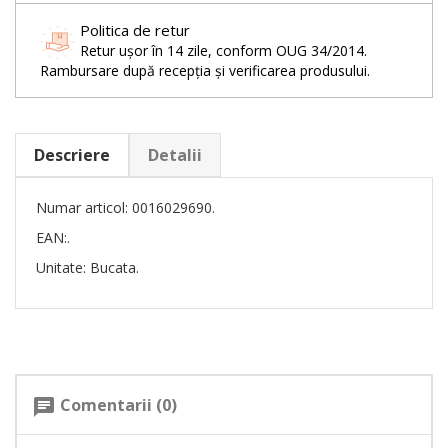
Politica de retur
Retur ușor în 14 zile, conform OUG 34/2014.
Rambursare după recepția și verificarea produsului.
Descriere
Detalii
Numar articol: 0016029690.
EAN:.
Unitate: Bucata.
Comentarii (0)
chat