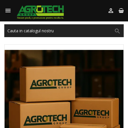


