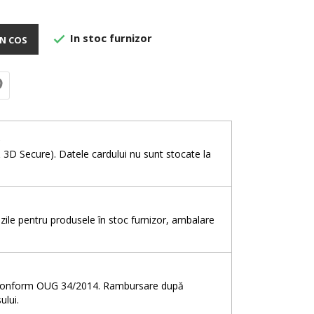
In stoc furnizor

N COS
e
& 3D Secure). Datele cardului nu sunt stocate la
5 zile pentru produsele în stoc furnizor, ambalare
e, conform OUG 34/2014. Rambursare după
ului.