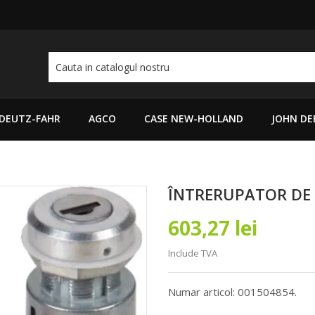
DEUTZ-FAHR
AGCO
CASE NEW-HOLLAND
JOHN DE
ÎNTRERUPATOR DE
603,27 lei
Include TVA
Numar articol: 001504854.