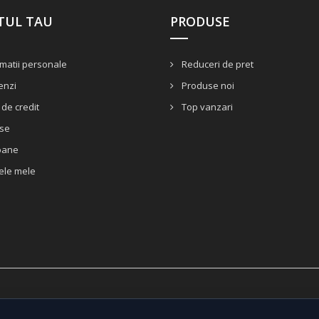
TUL TAU
PRODUSE
matii personale
Reduceri de pret
nzi
Produse noi
de credit
Top vanzari
se
oane
ele mele