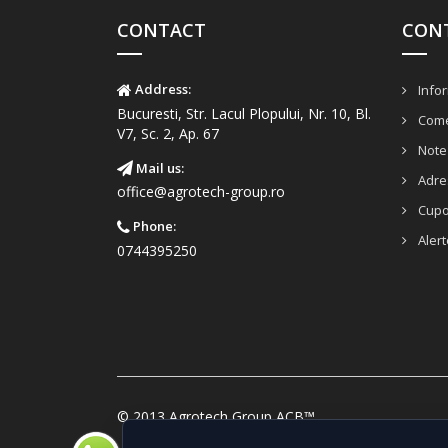
CONTACT
CON
Address:
Infor
Bucuresti, Str. Lacul Plopului, Nr. 10, Bl.
Come
V7, Sc. 2, Ap. 67
Note 
Mail us:
Adre
office@agrotech-group.ro
Cup
Phone:
Alert
0744395250
© 2013 Agrotech Group ACB™