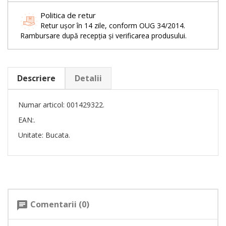
Politica de retur
Retur ușor în 14 zile, conform OUG 34/2014.
Rambursare după recepția și verificarea produsului.
Descriere
Detalii
Numar articol: 001429322.
EAN:.
Unitate: Bucata.
Comentarii (0)
chat