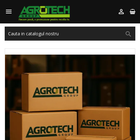


