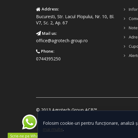
Address:
Infor
Bucuresti, Str. Lacul Plopului, Nr. 10, Bl.
Come
V7, Sc. 2, Ap. 67
Note 
Mail us:
Adre
office@agrotech-group.ro
Cup
Phone:
Alert
0744395250
© 2013 Agrotech Group ACB™
Folosim cookie-uri pentru funcționare, analiză ș
mai multe
.
Scrie-ne pe WhatsApp