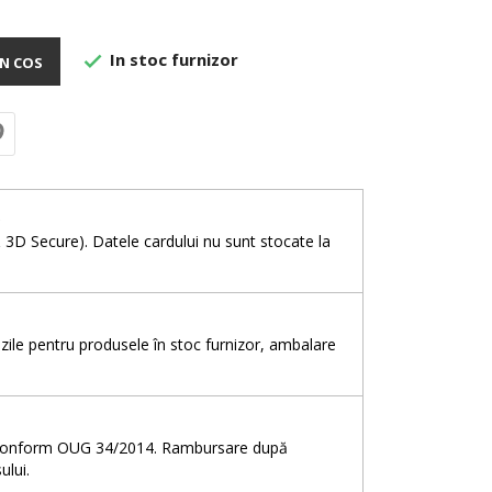
In stoc furnizor

N COS
e
& 3D Secure). Datele cardului nu sunt stocate la
5 zile pentru produsele în stoc furnizor, ambalare
e, conform OUG 34/2014. Rambursare după
ului.