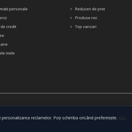
matii personale
Reduceri de pret
nzi
Produse noi
de credit
Top vanzari
se
oane
ele mele
i personalizarea reclamelor. Poți schimba oricând preferințele.
Află