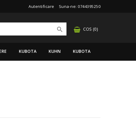
Autentificare
Suna-ne:
0744395250

COS
(0)
ERE
KUBOTA
KUHN
KUBOTA