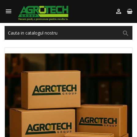


