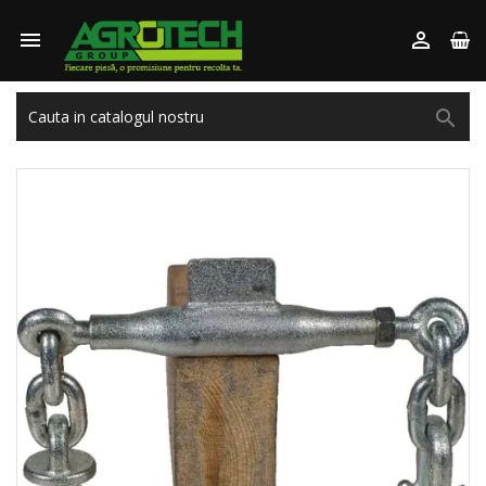


