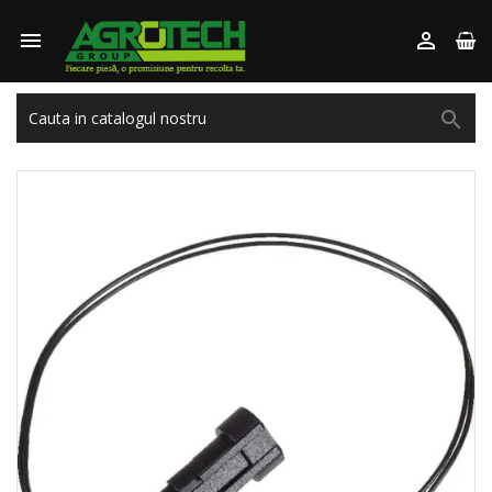


