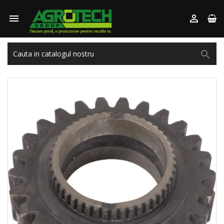


