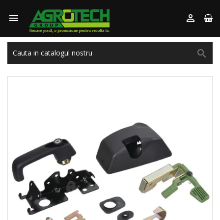


