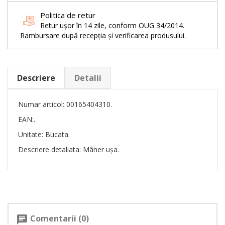
Politica de retur
Retur ușor în 14 zile, conform OUG 34/2014.
Rambursare după recepția și verificarea produsului.
Descriere
Detalii
Numar articol: 00165404310.
EAN:.
Unitate: Bucata.
Descriere detaliata: Mâner ușa.
Comentarii (0)
chat