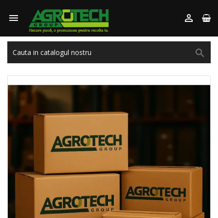


