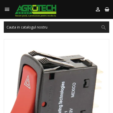


