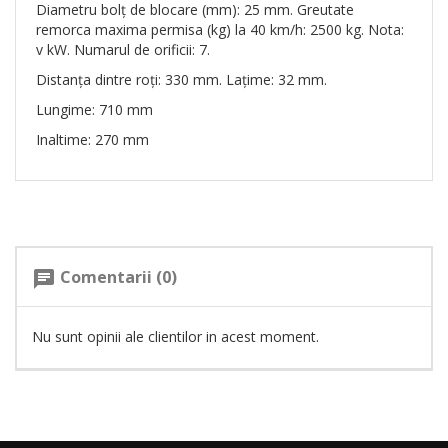
Diametru bolț de blocare (mm): 25 mm. Greutate
remorca maxima permisa (kg) la 40 km/h: 2500 kg. Nota:
v kW. Numarul de orificii: 7.
Distanţa dintre roţi: 330 mm. Laţime: 32 mm.
Lungime: 710 mm
Inaltime: 270 mm
Comentarii (0)
chat
Nu sunt opinii ale clientilor in acest moment.