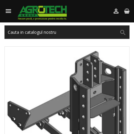


