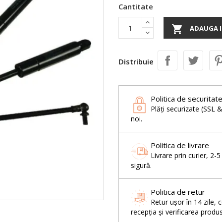
Cantitate

ADAUGA I
Distribuie
Politica de securitat
Plăți securizate (SSL 
noi.
Politica de livrare
Livrare prin curier, 2-
sigură.
Politica de retur
Retur ușor în 14 zil
recepția și verificarea produs