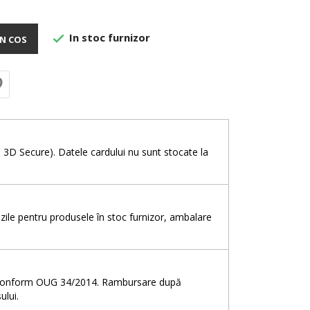
In stoc furnizor

N COS
e
& 3D Secure). Datele cardului nu sunt stocate la
5 zile pentru produsele în stoc furnizor, ambalare
e, conform OUG 34/2014. Rambursare după
ului.