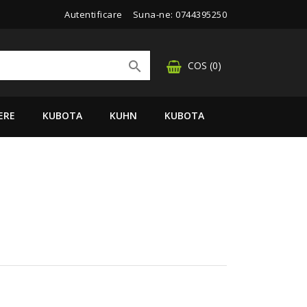
Autentificare
Suna-ne:
0744395250

COS
(0)
ERE
KUBOTA
KUHN
KUBOTA