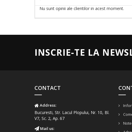
Nu sunt opinii ale clientilor in acest moment.
INSCRIE-TE LA NEWS
CONTACT
CON
Address:
Infor
Bucuresti, Str. Lacul Plopului, Nr. 10, Bl.
Come
V7, Sc. 2, Ap. 67
Note 
Mail us: