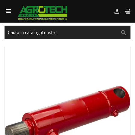


