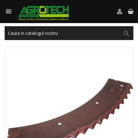


