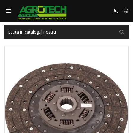


