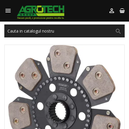


