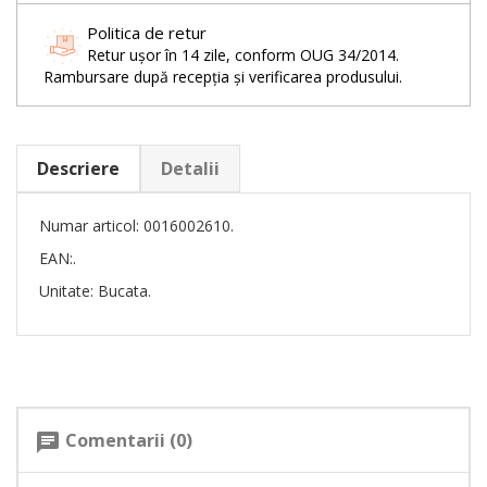
Politica de retur
Retur ușor în 14 zile, conform OUG 34/2014.
Rambursare după recepția și verificarea produsului.
Descriere
Detalii
Numar articol: 0016002610.
EAN:.
Unitate: Bucata.
Comentarii (0)
chat