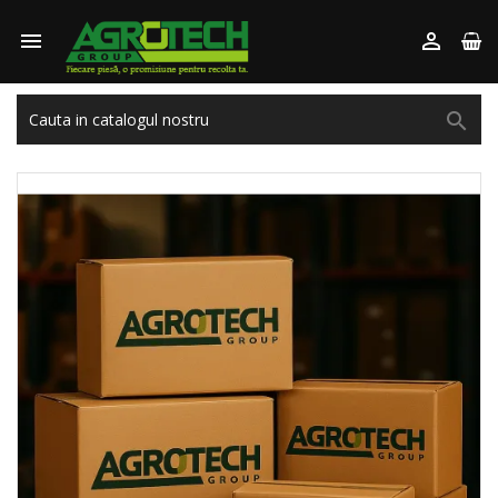


