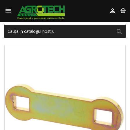


