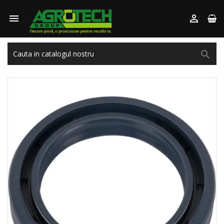


