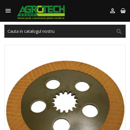


