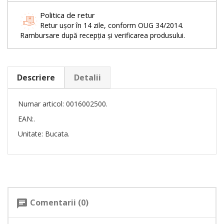
Politica de retur
Retur ușor în 14 zile, conform OUG 34/2014.
Rambursare după recepția și verificarea produsului.
Descriere
Detalii
Numar articol: 0016002500.
EAN:.
Unitate: Bucata.
Comentarii (0)
chat