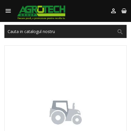


