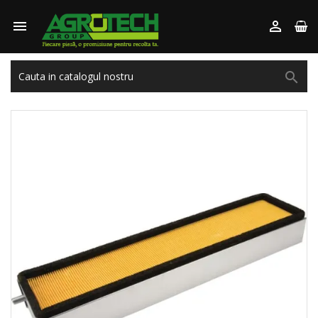


