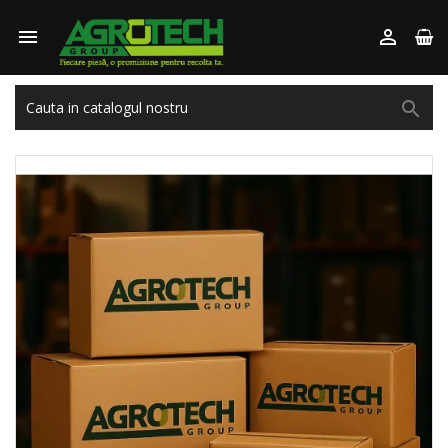


