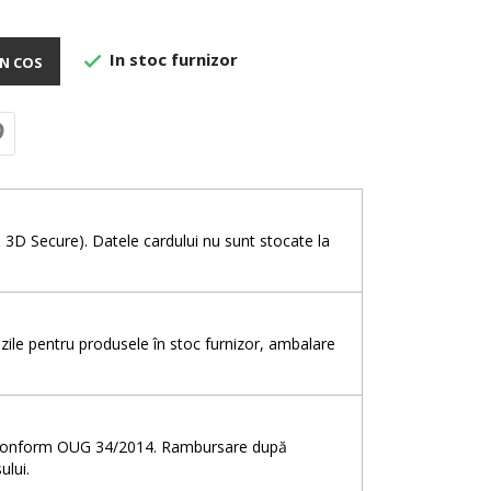
In stoc furnizor

N COS
e
& 3D Secure). Datele cardului nu sunt stocate la
5 zile pentru produsele în stoc furnizor, ambalare
e, conform OUG 34/2014. Rambursare după
ului.