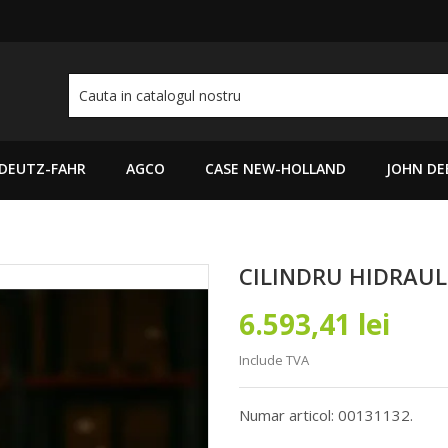
DEUTZ-FAHR
AGCO
CASE NEW-HOLLAND
JOHN DE
CILINDRU HIDRAUL
6.593,41 lei
Include TVA
Numar articol: 00131132.