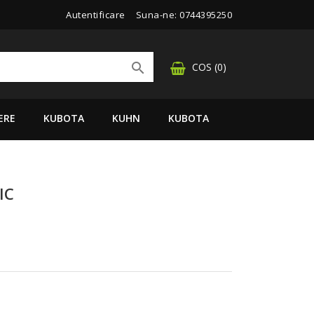
Autentificare
Suna-ne:
0744395250

COS
(0)
ERE
KUBOTA
KUHN
KUBOTA
IC