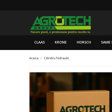
CLAAS
KRONE
HORSCH
SAME 
Acasa
Cilindru hidraulic