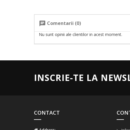
Comentarii (0)
chat
Nu sunt opinii ale clientilor in acest moment.
INSCRIE-TE LA NEWS
CONTACT
CON
Address: