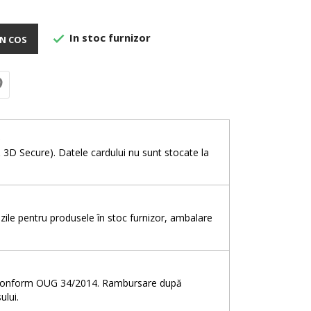
In stoc furnizor

N COS
e
& 3D Secure). Datele cardului nu sunt stocate la
5 zile pentru produsele în stoc furnizor, ambalare
e, conform OUG 34/2014. Rambursare după
ului.