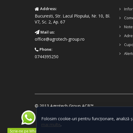
Address:
Infor
Bucuresti, Str. Lacul Plopului, Nr. 10, Bl.
Come
V7, Sc. 2, Ap. 67
Note 
Mail us:
Adre
office@agrotech-group.ro
Cup
Phone:
Alert
0744395250
© 2013 Agrotech Group ACB™
Folosim cookie-uri pentru funcționare, analiză ș
mai multe
.
Scrie-ne pe WhatsApp