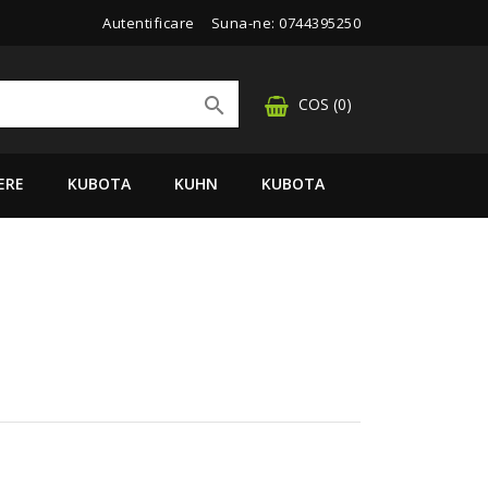
Autentificare
Suna-ne:
0744395250

COS
(0)
ERE
KUBOTA
KUHN
KUBOTA