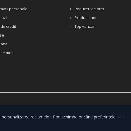
matii personale
Reduceri de pret
nzi
Produse noi
de credit
Top vanzari
se
oane
ele mele
i personalizarea reclamelor. Poți schimba oricând preferințele.
Află