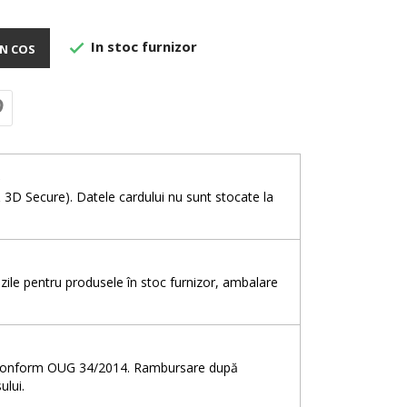
In stoc furnizor

N COS
e
& 3D Secure). Datele cardului nu sunt stocate la
5 zile pentru produsele în stoc furnizor, ambalare
e, conform OUG 34/2014. Rambursare după
ului.