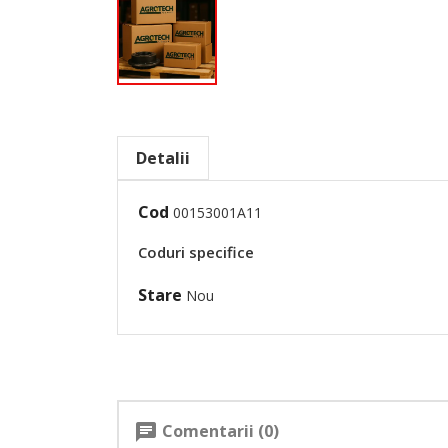
Detalii
Cod
00153001A11
Coduri specifice
Stare
Nou
Comentarii (0)
chat