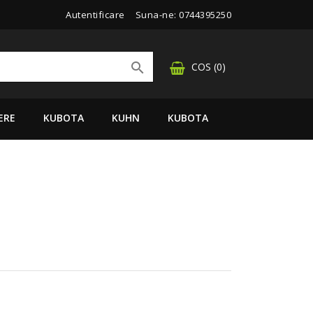
Autentificare
Suna-ne:
0744395250

COS
(0)
ERE
KUBOTA
KUHN
KUBOTA