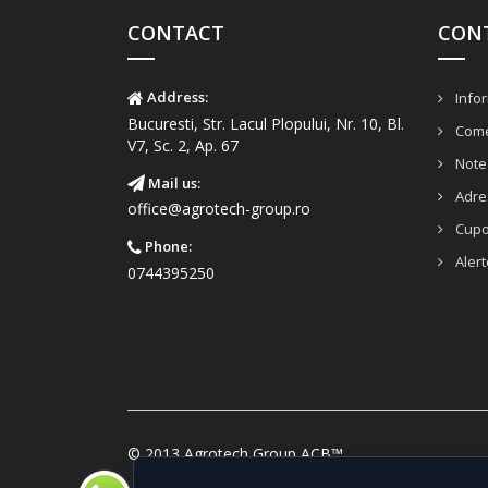
CONTACT
CON
Address:
Infor
Bucuresti, Str. Lacul Plopului, Nr. 10, Bl.
Come
V7, Sc. 2, Ap. 67
Note 
Mail us:
Adre
office@agrotech-group.ro
Cup
Phone:
Alert
0744395250
© 2013 Agrotech Group ACB™