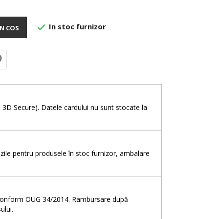
In stoc furnizor

N COS
e
& 3D Secure). Datele cardului nu sunt stocate la
5 zile pentru produsele în stoc furnizor, ambalare
e, conform OUG 34/2014. Rambursare după
ului.