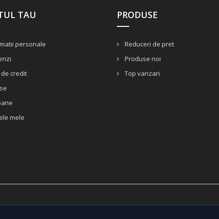
TUL TAU
PRODUSE
matii personale
Reduceri de pret
nzi
Produse noi
de credit
Top vanzari
se
oane
ele mele