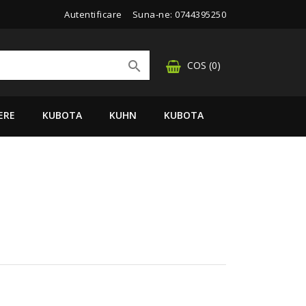
Autentificare
Suna-ne:
0744395250

COS
(0)
ERE
KUBOTA
KUHN
KUBOTA