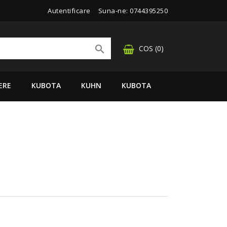
Autentificare
Suna-ne:
0744395250

COS
(0)
ERE
KUBOTA
KUHN
KUBOTA