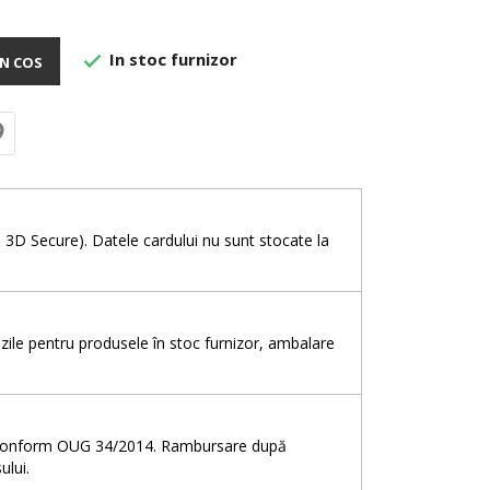
In stoc furnizor

N COS
e
& 3D Secure). Datele cardului nu sunt stocate la
5 zile pentru produsele în stoc furnizor, ambalare
e, conform OUG 34/2014. Rambursare după
ului.