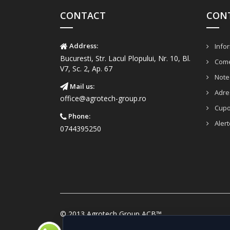
CONTACT
CON
Address:
Infor
Bucuresti, Str. Lacul Plopului, Nr. 10, Bl.
Come
V7, Sc. 2, Ap. 67
Note 
Mail us:
Adre
office@agrotech-group.ro
Cup
Phone:
Alert
0744395250
© 2013 Agrotech Group ACB™